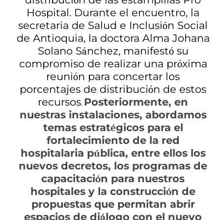
ó
Hospital. Durante el encuentro, la
secretaria de Salud e Inclusi
n Social
ó
de Antioquia, la doctora Alma Johana
Solano S
nchez, manifest
su
á
ó
compromiso de realizar una pr
xima
ó
reuni
n para concertar los
ó
porcentajes de distribuci
n de estos
ó
recursos
Posteriormente, en
.
nuestras instalaciones, abordamos
temas estrat
gicos para el
é
fortalecimiento de la red
hospitalaria p
blica, entre ellos los
ú
nuevos decretos, los programas de
capacitaci
n para nuestros
ó
hospitales y la construcci
n de
ó
propuestas que permitan abrir
espacios de di
logo con el nuevo
á