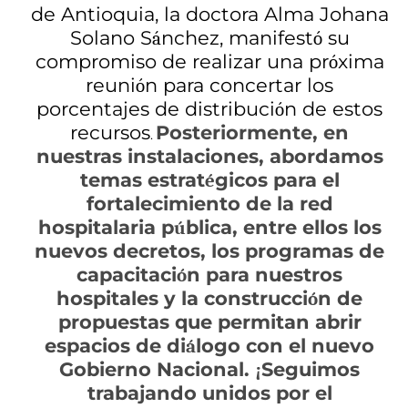
de Antioquia, la doctora Alma Johana
Solano S
nchez, manifest
su
á
ó
compromiso de realizar una pr
xima
ó
reuni
n para concertar los
ó
porcentajes de distribuci
n de estos
ó
recursos
Posteriormente, en
.
nuestras instalaciones, abordamos
temas estrat
gicos para el
é
fortalecimiento de la red
hospitalaria p
blica, entre ellos los
ú
nuevos decretos, los programas de
capacitaci
n para nuestros
ó
hospitales y la construcci
n de
ó
propuestas que permitan abrir
espacios de di
logo con el nuevo
á
Gobierno Nacional.
Seguimos
¡
trabajando unidos por el