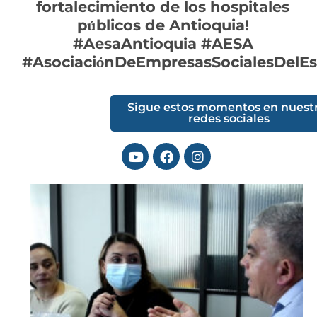
fortalecimiento de los hospitales
p
blicos de Antioquia!
ú
#AesaAntioquia #AESA
#Asociaci
nDeEmpresasSocialesDelE
ó
Sigue estos momentos en nuest
redes sociales