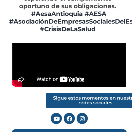
oportuno de sus obligaciones.
#AesaAntioquia
#AESA
#AsociaciónDeEmpresasSocialesDelE
#CrisisDeLaSalud
Sigue estos momentos en nuest
redes sociales