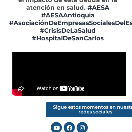
atención en salud.
#AESA
#AESAAntioquia
#AsociaciónDeEmpresasSocialesDelE
#CrisisDeLaSalud
#HospitalDeSanCarlos
Sigue estos momentos en nuest
redes sociales