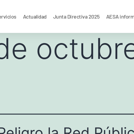
rvicios
Actualidad
Junta Directiva 2025
AESA infor
de octubr
Peligro la Red Públi