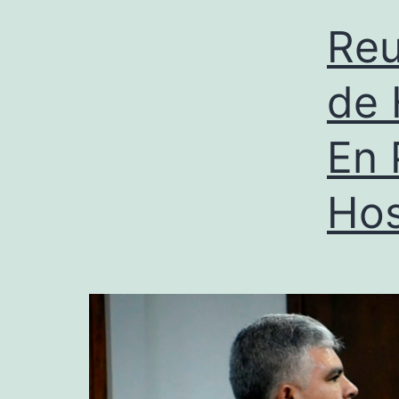
Reu
de 
En 
Hos