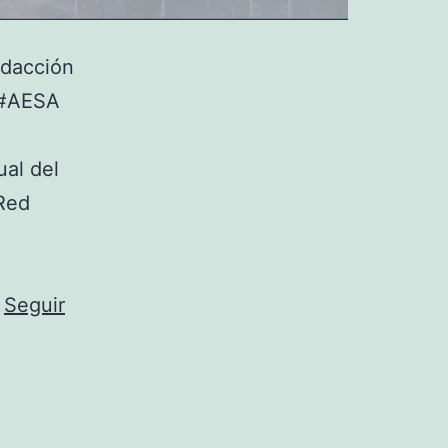
edacción
e #AESA
ual del
 Red
…
Seguir