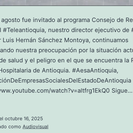
 agosto fue invitado al programa Consejo de R
l #Teleantioquia, nuestro director ejecutivo d
or Luis Hernán Sánchez Montoya, continuamos
ando nuestra preocupación por la situación act
de salud y el peligro en el que se encuentra la
Hospitalaria de Antioquia. #AesaAntioquia,
ciónDeEmpresasSocialesDelEstadoDeAntioquia
/www.youtube.com/watch?v=altfrg1EkQ0 Sigue
el
octubre 16, 2025
zado como
Audiovisual