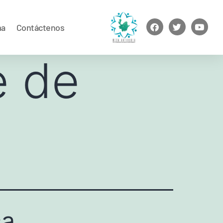
ma
Contáctenos
e de
ca