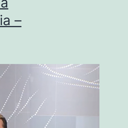
ca
ia –