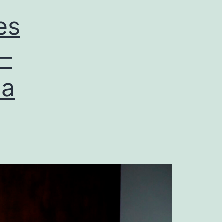
es
 –
ca