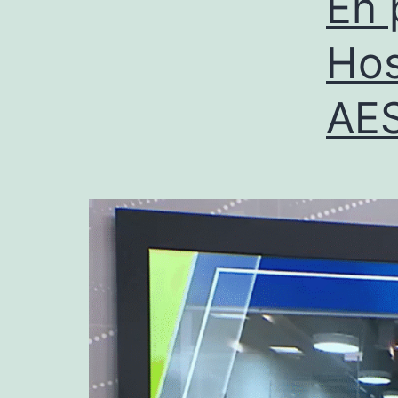
En 
Hos
AE