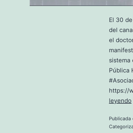
El 30 de
del cana
el doct
manifest
sistema 
Pública 
#Asocia
https:/
leyendo
Publicada 
Categori