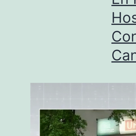
Hos
Con
Can