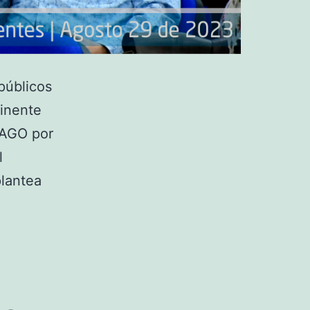
públicos
minente
PAGO por
l
plantea