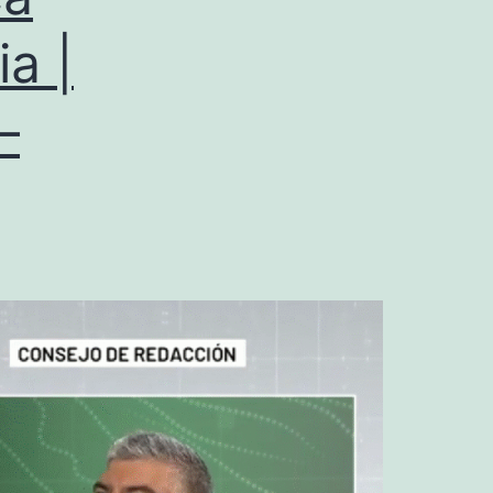
ia |
–