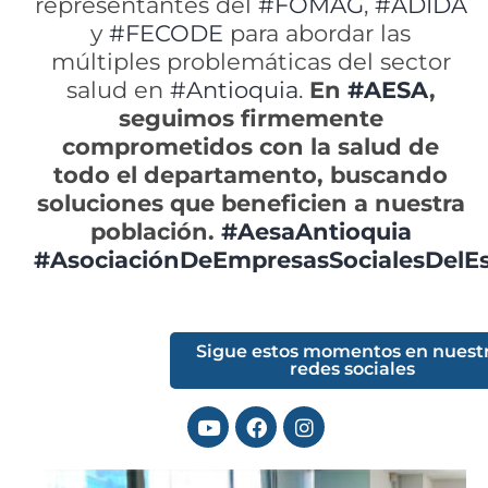
representantes del
#FOMAG
,
#ADIDA
y
#FECODE
para abordar las
múltiples problemáticas del sector
salud en
#Antioquia
.
En
#AESA
,
seguimos firmemente
comprometidos con la salud de
todo el departamento, buscando
soluciones que beneficien a nuestra
población.
#AesaAntioquia
#AsociaciónDeEmpresasSocialesDelE
Sigue estos momentos en nuest
redes sociales