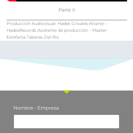
Parte II
Producción Audiovisual: Hades Grisales Alvarez –
HadesRecords Asistente de producción – Master:
Estefanía Tabares Del Río
Ponte en contacto con
nuestro equipo comercial
Nombre - Empresa