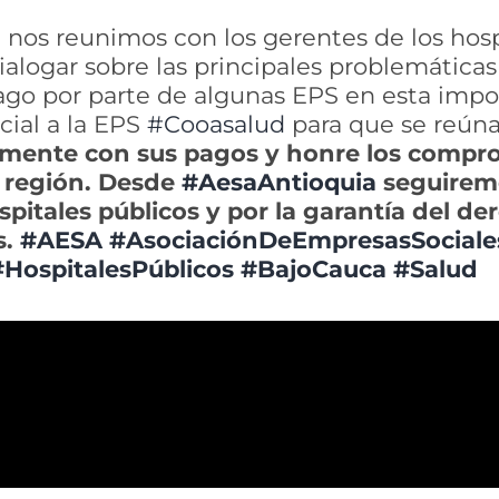
e
nos reunimos con los gerentes de los hosp
ialogar sobre las principales problemáticas
 pago por parte de algunas EPS en esta impo
ial a la EPS
#Cooasalud
para que se reúna
ente con sus pagos y honre los compro
a región. Desde
#AesaAntioquia
seguiremo
spitales públicos y por la garantía del der
s.
#AESA
#AsociaciónDeEmpresasSociale
#HospitalesPúblicos
#BajoCauca
#Salud