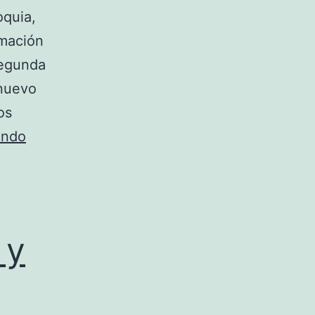
oquia,
rmación
segunda
 nuevo
os
endo
 y