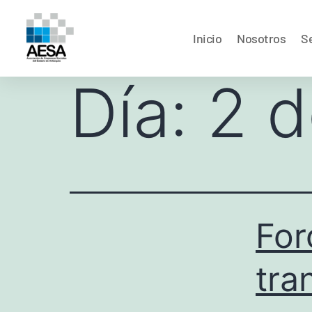
Inicio
Nosotros
Se
Día:
2 d
For
tra