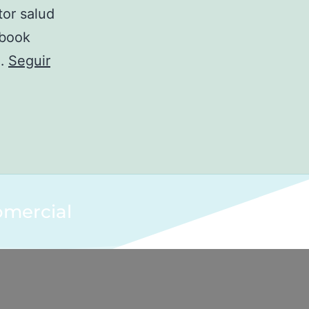
tor salud
ebook
n…
Seguir
omercial