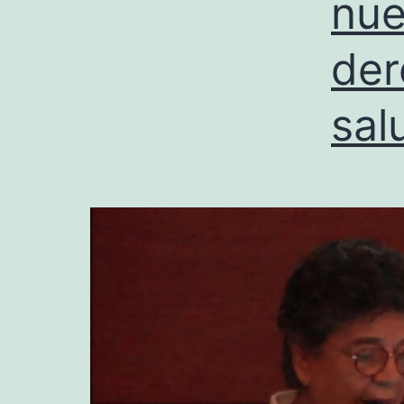
nue
der
sal