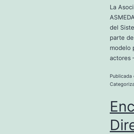
La Asoci
ASMEDAS 
del Sist
parte de
modelo p
actores 
Publicada 
Categori
Enc
Dir