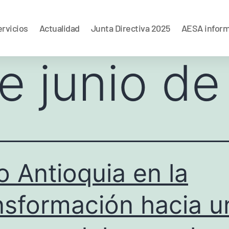
rvicios
Actualidad
Junta Directiva 2025
AESA infor
e junio d
o Antioquia en la
nsformación hacia u