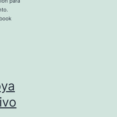
ión para
nto.
ebook
oya
ivo