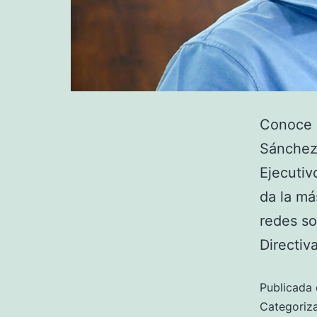
Conoce d
Sánchez 
Ejecutiv
da la má
redes s
Directiv
Publicada 
Categori