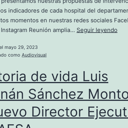
presentamos nuestras propuestas de intervenc
los indicadores de cada hospital del departame
stos momentos en nuestras redes sociales Fac
 Instagram Reunión amplia…
Seguir leyendo
el
mayo 29, 2023
zado como
Audiovisual
toria de vida Luis
nán Sánchez Mont
uevo Director Ejecut