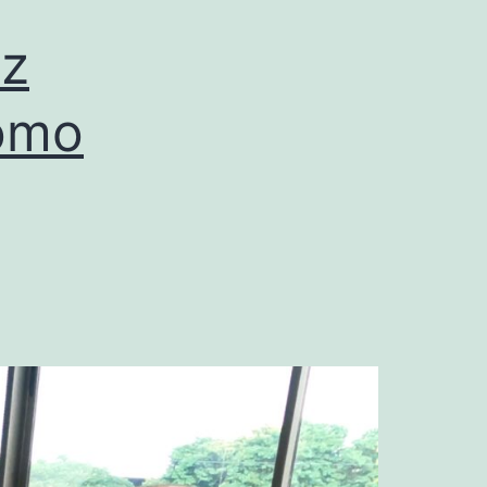
ez
como