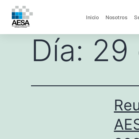
Inicio
Nosotros
Se
Día:
29
Reu
AES