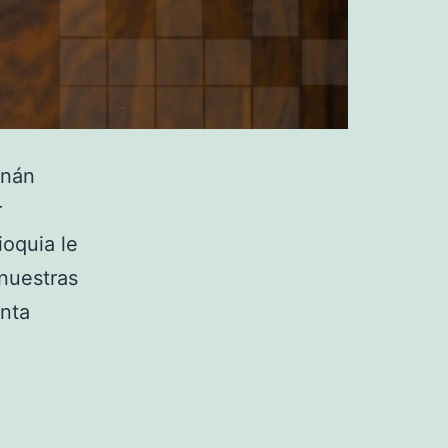
rnán
r
ioquia le
nuestras
nta