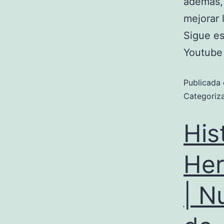
además, 
mejorar 
Sigue e
Youtube
Publicada 
Categori
His
Her
| N