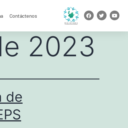
ma
Contáctenos
de 2023
a de
EPS