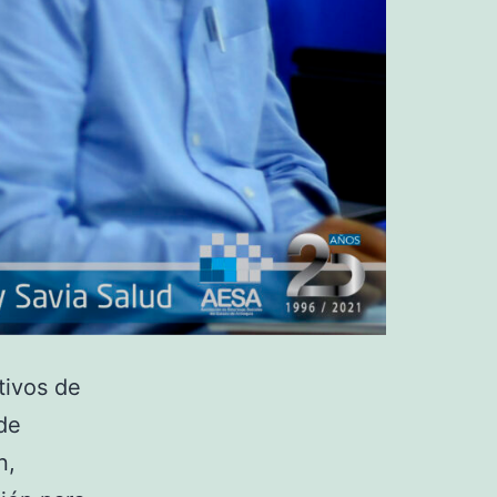
tivos de
de
n,