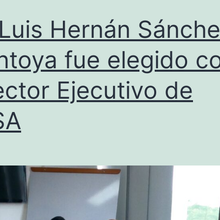
 Luis Hernán Sánch
toya fue elegido 
ector Ejecutivo de
SA