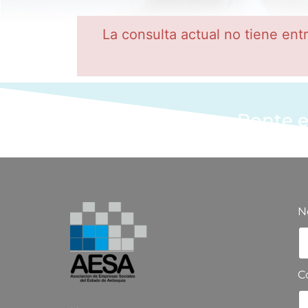
La consulta actual no tiene ent
Ponte e
N
C