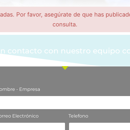
radas. Por favor, asegúrate de que has publicad
consulta.
n contacto con nuestro equipo c
ombre - Empresa
orreo Electrónico
Telefono