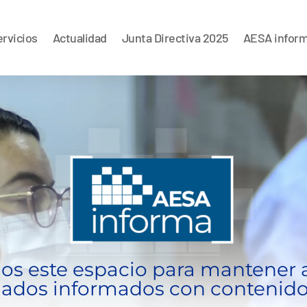
rvicios
Actualidad
Junta Directiva 2025
AESA infor
s este espacio para mantener 
iados informados con contenido